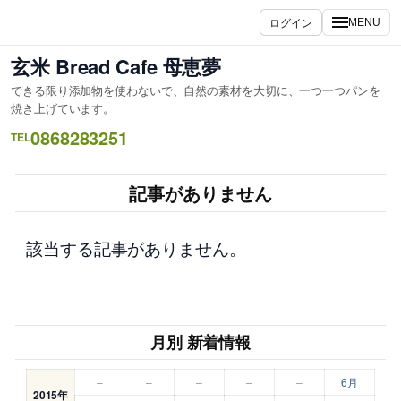
内
ログイン
MENU
容
を
玄米 Bread Cafe 母恵夢
ス
できる限り添加物を使わないで、自然の素材を大切に、一つ一つパンを
キ
焼き上げています。
ッ
0868283251
TEL
プ
記事がありません
該当する記事がありません。
月別 新着情報
–
–
–
–
–
6月
2015年