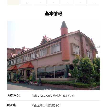
–
–
–
–
–
–
基本情報
名称(かな)
玄米 Bread Cafe 母恵夢（ぽえむ）
所在地
岡山県津山市院庄910-1