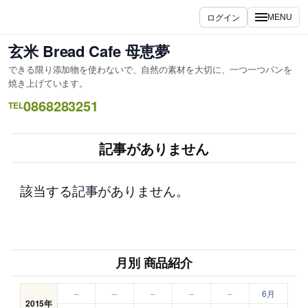
内
ログイン
MENU
容
を
玄米 Bread Cafe 母恵夢
ス
できる限り添加物を使わないで、自然の素材を大切に、一つ一つパンを
キ
焼き上げています。
ッ
0868283251
TEL
プ
記事がありません
該当する記事がありません。
月別 商品紹介
–
–
–
–
–
6月
2015年