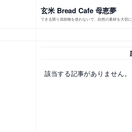
内
玄米 Bread Cafe 母恵夢
容
できる限り添加物を使わないで、自然の素材を大切に
を
ス
キ
ッ
プ
該当する記事がありません。