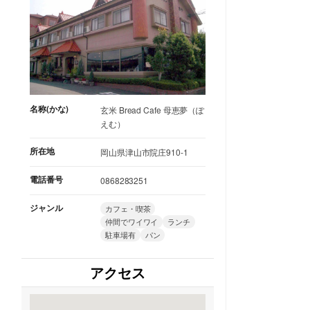
名称(かな)
玄米 Bread Cafe 母恵夢（ぽ
えむ）
所在地
岡山県津山市院庄910-1
電話番号
0868283251
ジャンル
カフェ・喫茶
仲間でワイワイ
ランチ
駐車場有
パン
アクセス