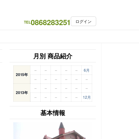
0868283251
ログイン
TEL
月別 商品紹介
–
–
–
–
–
6月
2015年
–
–
–
–
–
–
–
–
–
–
–
–
2013年
–
–
–
–
–
12月
基本情報