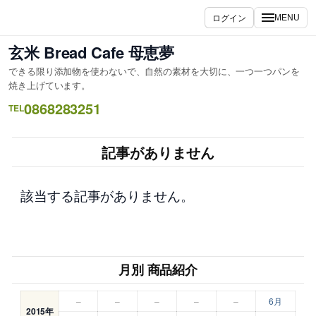
内
ログイン
MENU
容
を
玄米 Bread Cafe 母恵夢
ス
できる限り添加物を使わないで、自然の素材を大切に、一つ一つパンを
キ
焼き上げています。
ッ
0868283251
TEL
プ
記事がありません
該当する記事がありません。
月別 商品紹介
–
–
–
–
–
6月
2015年