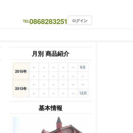
0868283251
ログイン
TEL
月別 商品紹介
–
–
–
–
–
6月
2015年
–
–
–
–
–
–
–
–
–
–
–
–
2013年
–
–
–
–
–
12月
基本情報