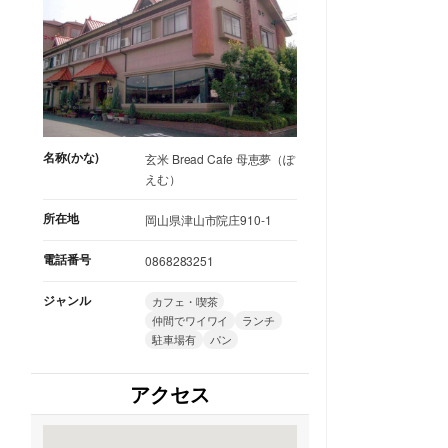
名称(かな)
玄米 Bread Cafe 母恵夢（ぽ
えむ）
所在地
岡山県津山市院庄910-1
電話番号
0868283251
ジャンル
カフェ・喫茶
仲間でワイワイ
ランチ
駐車場有
パン
アクセス