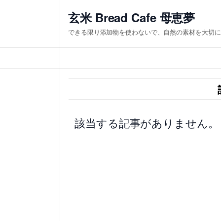
内
玄米 Bread Cafe 母恵夢
容
できる限り添加物を使わないで、自然の素材を大切に
を
ス
キ
ッ
プ
該当する記事がありません。