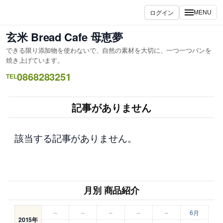
内
ログイン
MENU
容
を
玄米 Bread Cafe 母恵夢
ス
できる限り添加物を使わないで、自然の素材を大切に、一つ一つパンを
キ
焼き上げています。
ッ
0868283251
TEL
プ
記事がありません
該当する記事がありません。
月別 商品紹介
–
–
–
–
–
6月
2015年