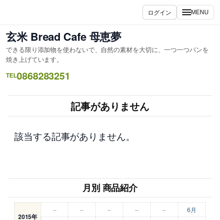
内
ログイン
MENU
容
を
玄米 Bread Cafe 母恵夢
ス
できる限り添加物を使わないで、自然の素材を大切に、一つ一つパンを
キ
焼き上げています。
ッ
0868283251
TEL
プ
記事がありません
該当する記事がありません。
月別 商品紹介
–
–
–
–
–
6月
2015年