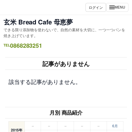
内
ログイン
MENU
容
を
玄米 Bread Cafe 母恵夢
ス
できる限り添加物を使わないで、自然の素材を大切に、一つ一つパンを
キ
焼き上げています。
ッ
0868283251
TEL
プ
記事がありません
該当する記事がありません。
月別 商品紹介
–
–
–
–
–
6月
2015年