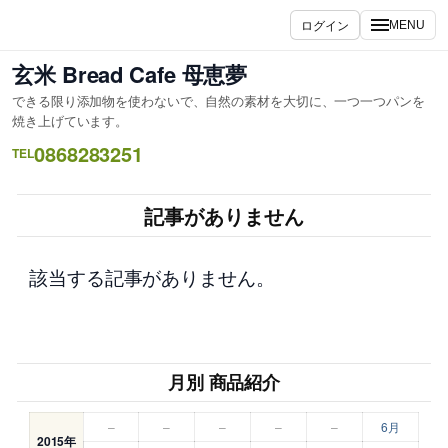
内
ログイン
MENU
容
を
玄米 Bread Cafe 母恵夢
ス
できる限り添加物を使わないで、自然の素材を大切に、一つ一つパンを
キ
焼き上げています。
ッ
0868283251
TEL
プ
記事がありません
該当する記事がありません。
月別 商品紹介
–
–
–
–
–
6月
2015年