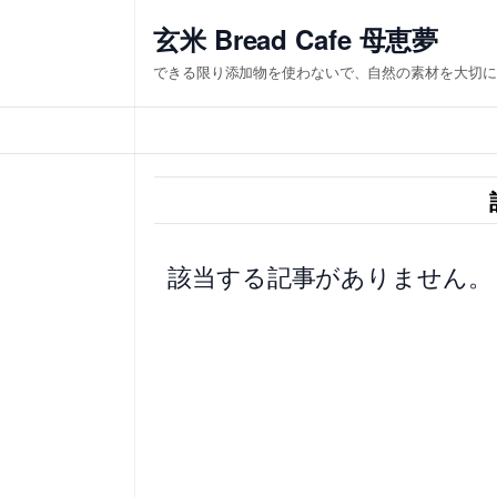
内
玄米 Bread Cafe 母恵夢
容
できる限り添加物を使わないで、自然の素材を大切に
を
ス
キ
ッ
プ
該当する記事がありません。