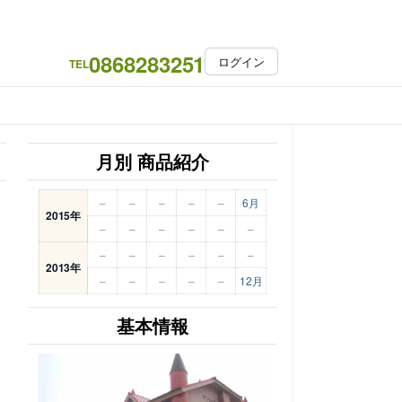
0868283251
ログイン
TEL
月別 商品紹介
–
–
–
–
–
6月
2015年
–
–
–
–
–
–
–
–
–
–
–
–
2013年
–
–
–
–
–
12月
基本情報