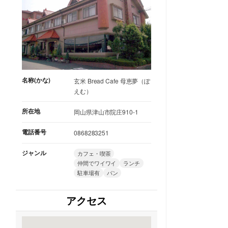
名称(かな)
玄米 Bread Cafe 母恵夢（ぽ
えむ）
所在地
岡山県津山市院庄910-1
電話番号
0868283251
ジャンル
カフェ・喫茶
仲間でワイワイ
ランチ
駐車場有
パン
アクセス