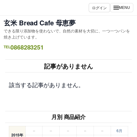
内
ログイン
MENU
容
を
玄米 Bread Cafe 母恵夢
ス
できる限り添加物を使わないで、自然の素材を大切に、一つ一つパンを
キ
焼き上げています。
ッ
0868283251
TEL
プ
記事がありません
該当する記事がありません。
月別 商品紹介
–
–
–
–
–
6月
2015年