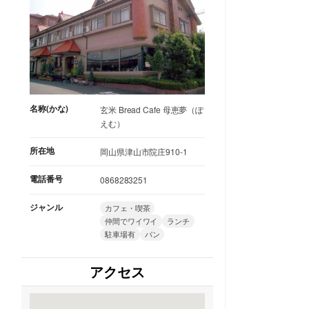
名称(かな)
玄米 Bread Cafe 母恵夢（ぽ
えむ）
所在地
岡山県津山市院庄910-1
電話番号
0868283251
ジャンル
カフェ・喫茶
仲間でワイワイ
ランチ
駐車場有
パン
アクセス