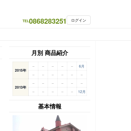
0868283251
ログイン
TEL
月別 商品紹介
–
–
–
–
–
6月
2015年
–
–
–
–
–
–
–
–
–
–
–
–
2013年
–
–
–
–
–
12月
基本情報