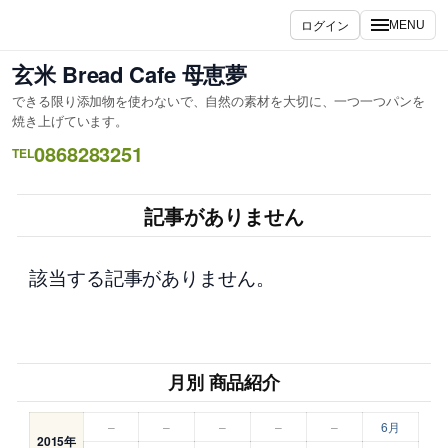
内
ログイン
MENU
容
を
玄米 Bread Cafe 母恵夢
ス
できる限り添加物を使わないで、自然の素材を大切に、一つ一つパンを
キ
焼き上げています。
ッ
0868283251
TEL
プ
記事がありません
該当する記事がありません。
月別 商品紹介
–
–
–
–
–
6月
2015年