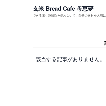
内
玄米 Bread Cafe 母恵夢
容
できる限り添加物を使わないで、自然の素材を大切に
を
ス
キ
ッ
プ
該当する記事がありません。