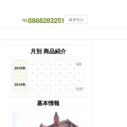
0868283251
ログイン
TEL
月別 商品紹介
–
–
–
–
–
6月
2015年
–
–
–
–
–
–
–
–
–
–
–
–
2013年
–
–
–
–
–
12月
基本情報