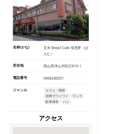
名称(かな)
玄米 Bread Cafe 母恵夢（ぽ
えむ）
所在地
岡山県津山市院庄910-1
電話番号
0868283251
ジャンル
カフェ・喫茶
仲間でワイワイ
ランチ
駐車場有
パン
アクセス