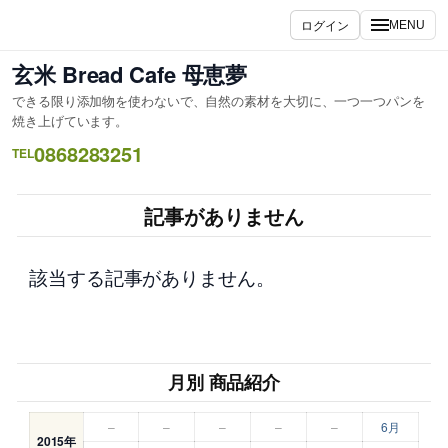
内
ログイン
MENU
容
を
玄米 Bread Cafe 母恵夢
ス
できる限り添加物を使わないで、自然の素材を大切に、一つ一つパンを
キ
焼き上げています。
ッ
0868283251
TEL
プ
記事がありません
該当する記事がありません。
月別 商品紹介
–
–
–
–
–
6月
2015年