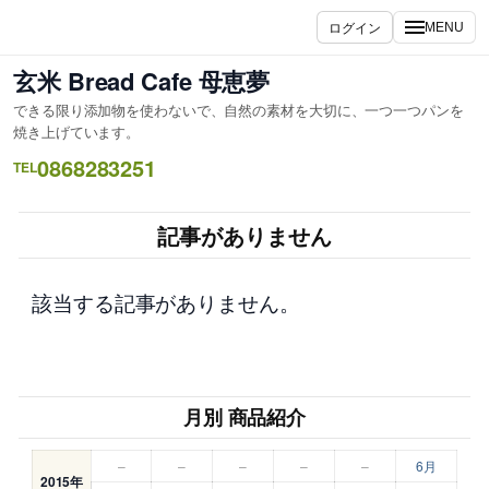
内
ログイン
MENU
容
を
玄米 Bread Cafe 母恵夢
ス
できる限り添加物を使わないで、自然の素材を大切に、一つ一つパンを
キ
焼き上げています。
ッ
0868283251
TEL
プ
記事がありません
該当する記事がありません。
月別 商品紹介
–
–
–
–
–
6月
2015年