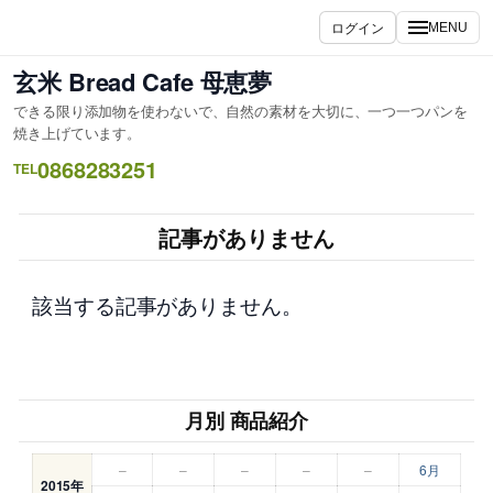
内
ログイン
MENU
容
を
玄米 Bread Cafe 母恵夢
ス
できる限り添加物を使わないで、自然の素材を大切に、一つ一つパンを
キ
焼き上げています。
ッ
0868283251
TEL
プ
記事がありません
該当する記事がありません。
月別 商品紹介
–
–
–
–
–
6月
2015年